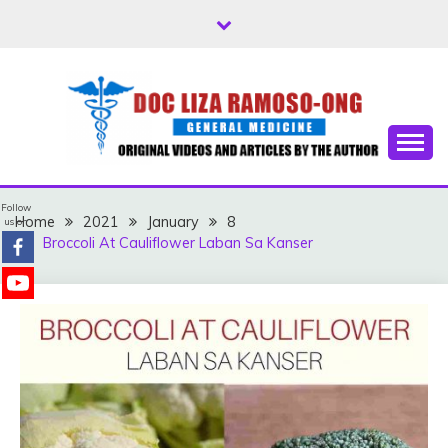
Skip
to
content
Free Health Tips
DOC LIZA RAMOSO-
Follow
ONG
Home
2021
January
8
us on
Broccoli At Cauliflower Laban Sa Kanser