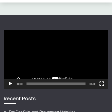
Video
Player
00:00
06:36
Recent Posts
For Dry Skin and Preventing Wrinkles