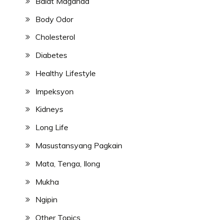
Balat Maganda
Body Odor
Cholesterol
Diabetes
Healthy Lifestyle
Impeksyon
Kidneys
Long Life
Masustansyang Pagkain
Mata, Tenga, Ilong
Mukha
Ngipin
Other Topics