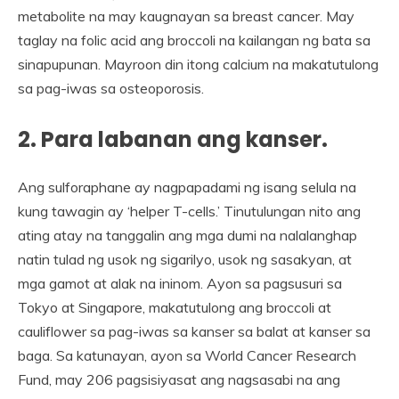
metabolite na may kaugnayan sa breast cancer. May
taglay na folic acid ang broccoli na kailangan ng bata sa
sinapupunan. Mayroon din itong calcium na makatutulong
sa pag-iwas sa osteoporosis.
2. Para labanan ang kanser.
Ang sulforaphane ay nagpapadami ng isang selula na
kung tawagin ay ‘helper T-cells.’ Tinutulungan nito ang
ating atay na tanggalin ang mga dumi na nalalanghap
natin tulad ng usok ng sigarilyo, usok ng sasakyan, at
mga gamot at alak na ininom. Ayon sa pagsusuri sa
Tokyo at Singapore, makatutulong ang broccoli at
cauliflower sa pag-iwas sa kanser sa balat at kanser sa
baga. Sa katunayan, ayon sa World Cancer Research
Fund, may 206 pagsisiyasat ang nagsasabi na ang