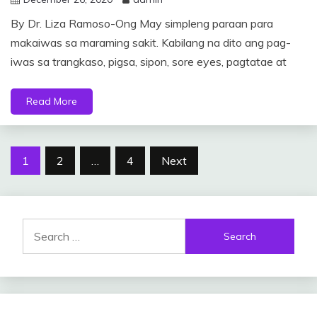
By Dr. Liza Ramoso-Ong May simpleng paraan para
makaiwas sa maraming sakit. Kabilang na dito ang pag-
iwas sa trangkaso, pigsa, sipon, sore eyes, pagtatae at
Read More
Posts
1
2
…
4
Next
pagination
Search
for: