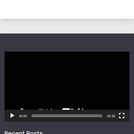
Video
Player
00:00
06:36
Recent Posts