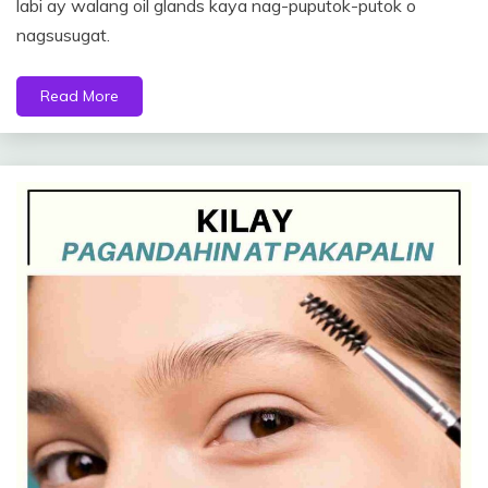
labi ay walang oil glands kaya nag-puputok-putok o
nagsusugat.
Read More