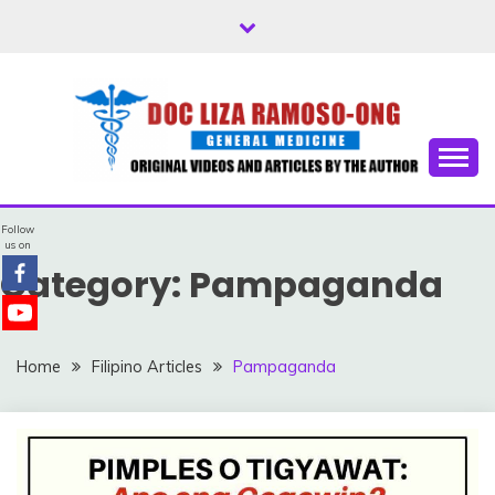
Skip
to
content
Free Health Tips
DOC LIZA RAMOSO-
Follow
ONG
us on
Category:
Pampaganda
Home
Filipino Articles
Pampaganda