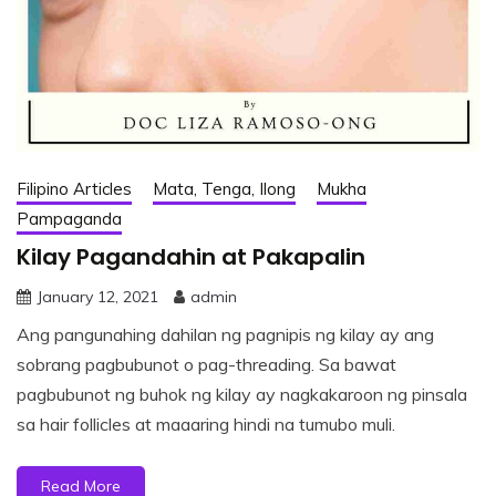
Filipino Articles
Mata, Tenga, Ilong
Mukha
Pampaganda
Kilay Pagandahin at Pakapalin
January 12, 2021
admin
Ang pangunahing dahilan ng pagnipis ng kilay ay ang
sobrang pagbubunot o pag-threading. Sa bawat
pagbubunot ng buhok ng kilay ay nagkakaroon ng pinsala
sa hair follicles at maaaring hindi na tumubo muli.
Read More