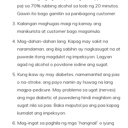
pa) sa 70% rubbing alcohol sa loob ng 20 minutos.
Gawin ito bago gamitin sa panibagong customer.
Kailangan maghugas maigi ng kamay ang
manikurista at customer bago magsimula.
Mag-dahan-dahan lang. Kapag may sakit na
naramdaman, ang ibig sabihin ay nagkasugat na at
puwede itong magdulot ng impeksyon. Lagyan
agad ng alcohol o povidone iodine ang sugat.
Kung ikaw ay may diabetes, namamanhid ang paa
o na-stroke, ang payo namin ay huwag na lang
magpa-pedicure. May problema sa ugat (nerves)
ang mga diabetic at puwedeng hindi maghilom ang
sugat nila sa paa. Baka maputol pa ang paa kapag
kumalat ang impeksyon.
Mag-ingat sa paghila ng mga “hangnail” o iyung