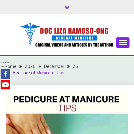
Skip
to
content
Free Health Tips
DOC LIZA RAMOSO-
Follow
ONG
Home
2020
December
26
us on
Pedicure at Manicure Tips