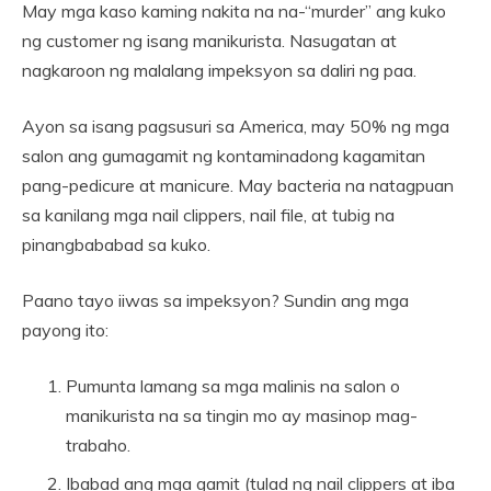
May mga kaso kaming nakita na na-“murder” ang kuko
ng customer ng isang manikurista. Nasugatan at
nagkaroon ng malalang impeksyon sa daliri ng paa.
Ayon sa isang pagsusuri sa America, may 50% ng mga
salon ang gumagamit ng kontaminadong kagamitan
pang-pedicure at manicure. May bacteria na natagpuan
sa kanilang mga nail clippers, nail file, at tubig na
pinangbababad sa kuko.
Paano tayo iiwas sa impeksyon? Sundin ang mga
payong ito:
Pumunta lamang sa mga malinis na salon o
manikurista na sa tingin mo ay masinop mag-
trabaho.
Ibabad ang mga gamit (tulad ng nail clippers at iba