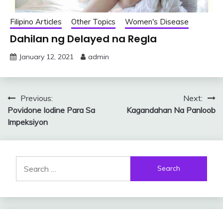
Filipino Articles
Other Topics
Women's Disease
Dahilan ng Delayed na Regla
January 12, 2021
admin
Post
Previous:
Next:
Povidone Iodine Para Sa
Kagandahan Na Panloob
navigation
Impeksiyon
Search
for: