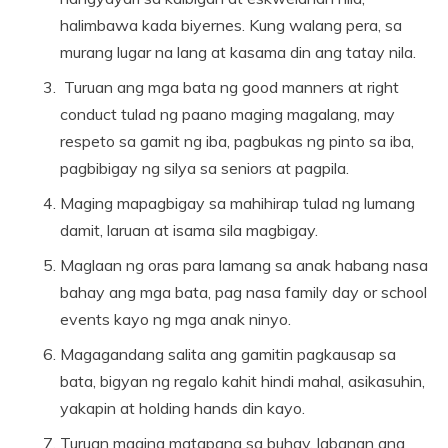
halimbawa kada biyernes. Kung walang pera, sa
murang lugar na lang at kasama din ang tatay nila.
Turuan ang mga bata ng good manners at right
conduct tulad ng paano maging magalang, may
respeto sa gamit ng iba, pagbukas ng pinto sa iba,
pagbibigay ng silya sa seniors at pagpila.
Maging mapagbigay sa mahihirap tulad ng lumang
damit, laruan at isama sila magbigay.
Maglaan ng oras para lamang sa anak habang nasa
bahay ang mga bata, pag nasa family day or school
events kayo ng mga anak ninyo.
Magagandang salita ang gamitin pagkausap sa
bata, bigyan ng regalo kahit hindi mahal, asikasuhin,
yakapin at holding hands din kayo.
Turuan maging matapang sa buhay, labanan ang