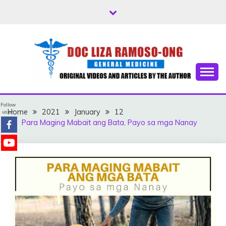
Skip
to
content
Free Health Tips
DOC LIZA RAMOSO-
Follow
ONG
Home
2021
January
12
us on
Para Maging Mabait ang Bata, Payo sa mga Nanay