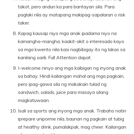
takot, pero andun ka para bantayan sila. Para
paglaki nila ay matapang makipag-sapalaran o risk
taker.
Kapag kausap niyo mga anak ipadama niyo na
kamangha-mangha, kaakit-akit o interesado kayo
sa mga kwento nila kasi nagbibigay ito ng lakas sa
kanilang sarili. Full Attention dapat.
I-welcome ninyo ang mga kaibigan ng inyong anak
sa bahay. Hindi kailangan mahal ang mga pagkain,
pero ipag-gawa sila ng makakain tulad ng
sandwich, salads, juice para masaya silang
magkatuwaan.
Isali sa sports ang inyong mga anak. Trabaho natin
iprepare uniporme nila, baunan ng pagkain at tubig
at healthy drink, pumalakpak, mag cheer. Kailangan