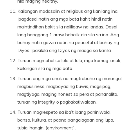
nila maging healthy.
Kailangan madasalin at religious ang kanilang ina.
Ipagdasal natin ang mga bata kahit hindi natin
maintindihan bakit sila naliligaw ng landas. Dasal
lang hanggang 1 araw babalik din sila sa ina. Ang
bahay natin gawin natin na peaceful at bahay ng
Diyos. Ipakilala ang Diyos ng maaga sa kanila.
Turuan magmahal sa lolo at lola, mga kamag-anak,
kailangan sila ng mga bata.
Turuan ang mga anak na magtrabaho ng marangal,
magbusiness, magbayad ng buwis, magsipag,
magtiyaga, maging honest sa pera at pananalita,
turuan ng integrity o pagkakatiwalaan.
Turuan magrespeto sa iba’t ibang paniniwala,
bansa, kultura, at paano pangalagaan ang lupa,
tubig, hangin, (environment).