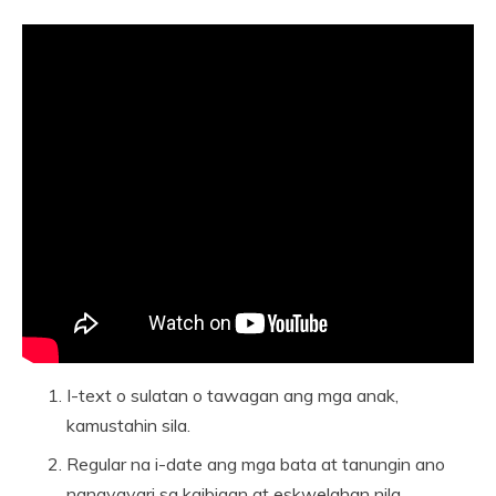
I-text o sulatan o tawagan ang mga anak,
kamustahin sila.
Regular na i-date ang mga bata at tanungin ano
nangyayari sa kaibigan at eskwelahan nila,